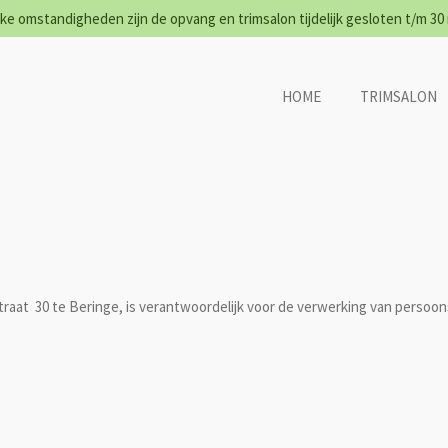
ke omstandigheden zijn de opvang en trimsalon tijdelijk gesloten t/m 3
HOME
TRIMSALON
traat 30 te Beringe, is verantwoordelijk voor de verwerking van perso