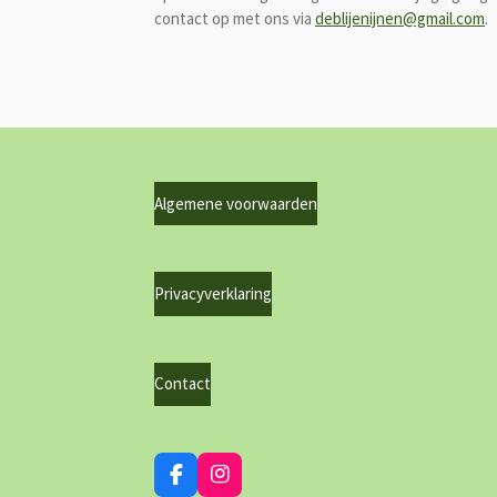
contact op met ons via
deblijenijnen@gmail.com
.
Algemene voorwaarden
Privacyverklaring
Contact
F
I