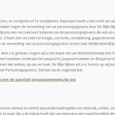
zien, te corrigeren of te verwijderen. Daarnaast heeft u het recht om 
maken tegen de verwerking van uw persoonsgegevens door De Blije Nijn
ij ons een verzoek kunt indienen om de persoonsgegevens die wij van 
en. U kunt een verzoek tot inzage, correctie, verwijdering, gegevenso
p de verwerking van uw persoonsgegevens sturen naar deblijenijnen@gm
e door u is gedaan, vragen wij u een kopie van uw identiteitsbewijs met
k met nummers onderaan het paspoort), paspoortnummer en Burgerservi
nen vier weken, op uw verzoek. De Blije Nijnen wil u er tevens op wijzen
teit Persoonsgegevens. Dat kan via de volgende link:
ct-met-de-autoriteit-persoonsgegevens/tip-ons
egevens serieus en neemt passende maatregelen om misbruik, verlies,
e gaan. Als u de indruk heeft dat uw gegevens niet goed beveiligd zijn 