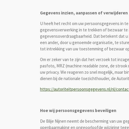
Gegevens inzien, aanpassen of verwijderen
U heeft het recht om uw persoonsgegevens in te 
gegevensverwerking in te trekken of bezwaar te 
gegevensoverdraagbaarheid. Dat betekent dat u b
een ander, door u genoemde organisatie, te stur
tot intrekking van uw toestemming of bezwaar o
Om er zeker van te zijn dat het verzoek tot inzag
pasfoto, MRZ (machine readable zone, de stroo
uw privacy. We reageren zo snel mogelijk, maar bin
dienen bij de nationale toezichthouder, de Autori
https://autoriteitpersoonsgegevens.nl/nl/conta
Hoe wij persoonsgegevens beveiligen
De Blije Nijnen neemt de bescherming van uw g
openbaarmaking en ongeoorloofde wijziging tegen t