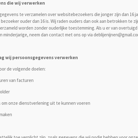
ns die wij verwerken
 gegevens te verzamelen over websitebezoekers die jonger zijn dan 16 j
ezoeker ouder dan 16 is. Wij raden ouders dan ook aan betrokken te zijn 
erzameld worden zonder ouderlijke toestemming. Als u er van overtuigd
 minderjarige, neem dan contact met ons op via deblijenijnen@gmail.com
slag wij persoonsgegevens verwerken
oor de volgende doelen:
uren van facturen
older
 is om onze dienstverlening uit te kunnen voeren
e maken
telijk toe verplicht zijn, zoals gegevens die wij nodig hebben voor onze