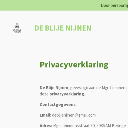
Door persoonlij
Ga
direct
naar
de
DE BLIJE NIJNEN
hoofdinhoud
Privacyverklaring
De Blije Nijnen
, gevestigd aan de Mgr. Lemmens
deze
privacyverklaring.
Contactgegevens:
Email:
deblijenijnen@gmail.com
Adres:
Mgr. Lemmensstraat 30, 5986 AM Beringe